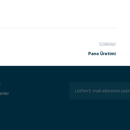
SONRAKI
Pano Üretimi
n
tenler