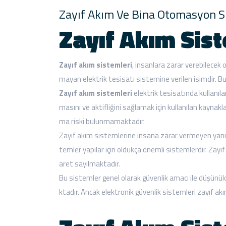
Zayıf Akım Ve Bina Otomasyon S
Zayıf Akım Sist
Zayıf akım sistemleri
, insanlara zarar verebilecek 
mayan elektrik tesisatı sistemine verilen isimdir. Bu 
Zayıf akım sistemleri
elektrik tesisatında kullanılan
masını ve aktifliğini sağlamak için kullanılan kaynak
ma riski bulunmamaktadır.
Zayıf akım sistemlerine insana zarar vermeyen yani i
temler yapılar için oldukça önemli sistemlerdir. Zay
aret sayılmaktadır.
Bu sistemler genel olarak güvenlik amacı ile düşünüldü
ktadır. Ancak elektronik güvenlik sistemleri zayıf akı