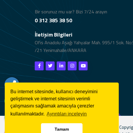
Bir sorunuz mu var? Bizi 7/24 arayın
0 312 385 38 50
İletişim Bilgileri
Ofis Anadolu Aşağı Yahyalar Mah. 995/1 Sok. No:
/21 Yenimahalle/ANKARA
Bu internet sitesinde, kullanıcı deneyimini
geliştirmek ve internet sitesinin verimli
çalışmasını sağlamak amacıyla çerezler
kullanılmaktadır.
Ayrıntıları inceleyin
Copyrig
Tamam