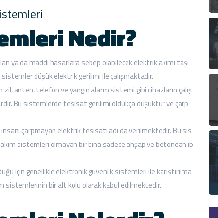
istemleri
emleri Nedir?
olan ya da maddi hasarlara sebep olabilecek elektrik akımı taşı
sistemler düşük elektrik gerilimi ile çalışmaktadır.
 zil, anten, telefon ve yangın alarm sistemi gibi cihazların çalış
lardır. Bu sistemlerde tesisat gerilimi oldukça düşüktür ve çarp
nsanı çarpmayan elektrik tesisatı adı da verilmektedir. Bu sis
ıf akım sistemleri olmayan bir bina sadece ahşap ve betondan ib
ğü için genellikle elektronik güvenlik sistemleri ile karıştırılma
m sistemlerinin bir alt kolu olarak kabul edilmektedir.