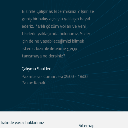
Bizimle Çalışmak İstermisiniz ? İşimize
geniş bir bakış açısıyla yaklaşıp hayal
ederiz, farklı çözüm yolları ve yeni
fikirlerle yaklaşımda bulunuruz. Sizler
için de ne yapabileceğimizi bilmek
isteriz, bizimle iletişime geçip
tanışmaya ne dersiniz?
Çalışma Saatleri
Pazartesi - Cumartesi 09:00 - 18:00
Pazar: Kapalı
 halinde yasal haklarımız
Sitemap