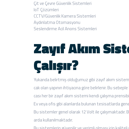
Çit ve Çevre Güvenlik Sistemleri
IoT Çözümleri
CCTV/Güvenlik Kamera Sistemleri
Aydınlatma Otomasyonu
Seslendirme Acil Anons Sistemleri
Zayıf Akım Sist
Çalışır?
Yukarıda belirtmiş olduğumuz gibi zayıf akım sisteml
cak olan yapının ihtiyacına göre belirlenir. Bu sebeple
cası her bir zayıf akım sistemi kendi çalışma prensib
Ev veya ofis gibi alanlarda bulunan tesisatlarda gene
Bu sistemler genel olarak 12 Volt ile çalışmaktadır. B
arda kullanılmaktadır.
Bu sistemlerin güvenilir ve verimli olması için kalite