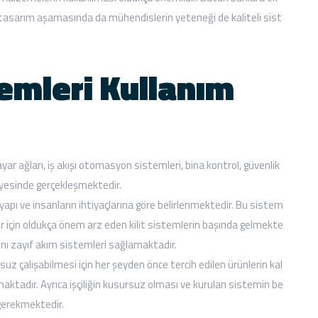
 tasarım aşamasında da mühendislerin yeteneği de kaliteli sist
emleri Kullanım
isayar ağları, iş akışı otomasyon sistemleri, bina kontrol, güvenlik
ayesinde gerçekleşmektedir.
apı ve insanların ihtiyaçlarına göre belirlenmektedir. Bu sistem
isler için oldukça önem arz eden kilit sistemlerin başında gelmekte
ışını zayıf akım sistemleri sağlamaktadır.
z çalışabilmesi için her şeyden önce tercih edilen ürünlerin kal
ktadır. Ayrıca işçiliğin kusursuz olması ve kurulan sistemin be
ı gerekmektedir.