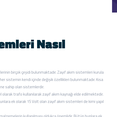
emleri Nasıl
erinin birçok çeşidi bulunmaktadır. Zayıf akım sistemleri kurula
 her sistemin kendi içinde değişik özellikleri bulunmaktadır. Kısa
ine sahip olan sistemlerdir.
l olarak trafo kullanılarak zayıf akım kaynağı elde edilmektedir.
unlara ek olarak 15 Volt olan zayıf akım sistemleri de kimi yapıl
li malzemelerin kullanılması oldukça önemlidir. Bütün bunlara ek