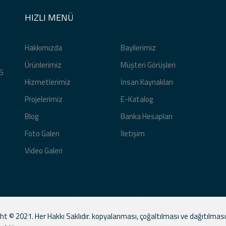
HIZLI MENÜ
Hakkımızda
Bayilerimiz
Ürünlerimiz
Müşteri Görüşleri
5
Hizmetlerimiz
İnsan Kaynakları
Projelerimiz
E-Katalog
Blog
Banka Hesapları
Foto Galeri
İletişim
Video Galeri
ht © 2021. Her Hakkı Saklıdır. kopyalanması, çoğaltılması ve dağıtılması