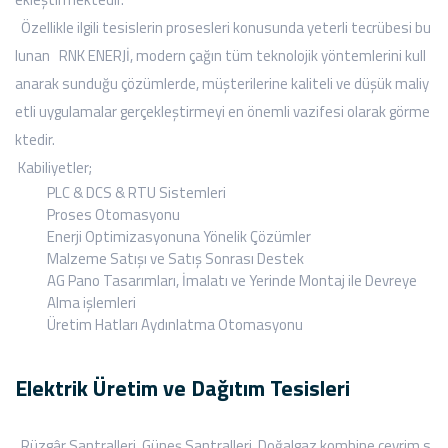
Özellikle ilgili tesislerin prosesleri konusunda yeterli tecrübesi bu
lunan RNK ENERJİ, modern çağın tüm teknolojik yöntemlerini kull
anarak sunduğu çözümlerde, müşterilerine kaliteli ve düşük maliy
etli uygulamalar gerçekleştirmeyi en önemli vazifesi olarak görme
ktedir.
Kabiliyetler;
PLC & DCS & RTU Sistemleri
Proses Otomasyonu
Enerji Optimizasyonuna Yönelik Çözümler
Malzeme Satışı ve Satış Sonrası Destek
AG Pano Tasarımları, İmalatı ve Yerinde Montaj ile Devreye
Alma işlemleri
Üretim Hatları Aydınlatma Otomasyonu
Elektrik Üretim ve Dağıtım Tesisleri
Rüzgâr Santralleri, Güneş Santralleri, Doğalgaz kombine çevrim s